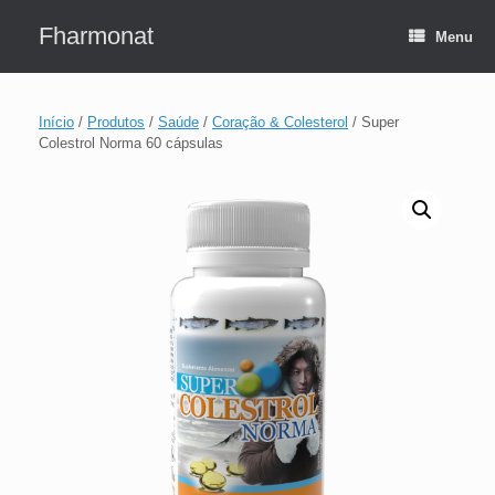
Skip
to
Fharmonat
Menu
content
Início
/
Produtos
/
Saúde
/
Coração & Colesterol
/ Super
Colestrol Norma 60 cápsulas