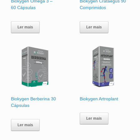
Biokygen Ómega 3 –
Biokygen Crataegus 90
60 Cápsulas
Comprimidos
Ler mais
Ler mais
Biokygen Berberina 30
Biokygen Artroplant
Cápsulas
Ler mais
Ler mais