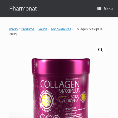
Skip
to
Fharmonat
Menu
content
Início
/
Produtos
/
Saúde
/
Antioxidantes
/ Collagen Maxiplus
300g