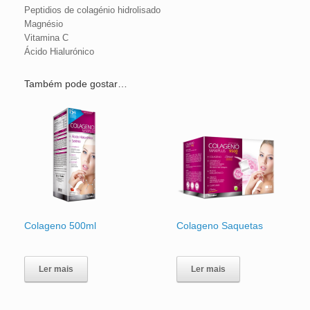
Peptidios de colagénio hidrolisado
Magnésio
Vitamina C
Ácido Hialurónico
Também pode gostar…
Colageno 500ml
Colageno Saquetas
Ler mais
Ler mais