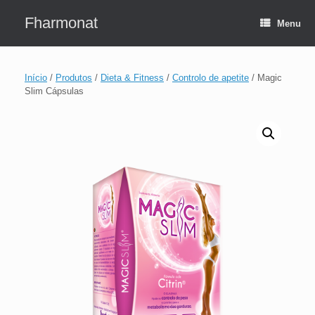
Skip
to
Fharmonat
Menu
content
Início
/
Produtos
/
Dieta & Fitness
/
Controlo de apetite
/ Magic
Slim Cápsulas