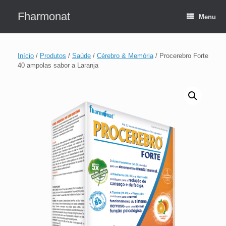
Skip
to
Fharmonat
Menu
content
Início
/
Produtos
/
Saúde
/
Cérebro & Memória
/ Procerebro Forte
40 ampolas sabor a Laranja