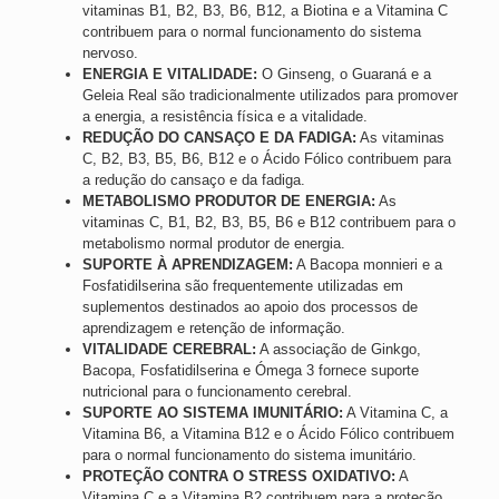
vitaminas B1, B2, B3, B6, B12, a Biotina e a Vitamina C
contribuem para o normal funcionamento do sistema
nervoso.
ENERGIA E VITALIDADE:
O Ginseng, o Guaraná e a
Geleia Real são tradicionalmente utilizados para promover
a energia, a resistência física e a vitalidade.
REDUÇÃO DO CANSAÇO E DA FADIGA:
As vitaminas
C, B2, B3, B5, B6, B12 e o Ácido Fólico contribuem para
a redução do cansaço e da fadiga.
METABOLISMO PRODUTOR DE ENERGIA:
As
vitaminas C, B1, B2, B3, B5, B6 e B12 contribuem para o
metabolismo normal produtor de energia.
SUPORTE À APRENDIZAGEM:
A Bacopa monnieri e a
Fosfatidilserina são frequentemente utilizadas em
suplementos destinados ao apoio dos processos de
aprendizagem e retenção de informação.
VITALIDADE CEREBRAL:
A associação de Ginkgo,
Bacopa, Fosfatidilserina e Ómega 3 fornece suporte
nutricional para o funcionamento cerebral.
SUPORTE AO SISTEMA IMUNITÁRIO:
A Vitamina C, a
Vitamina B6, a Vitamina B12 e o Ácido Fólico contribuem
para o normal funcionamento do sistema imunitário.
PROTEÇÃO CONTRA O STRESS OXIDATIVO:
A
Vitamina C e a Vitamina B2 contribuem para a proteção