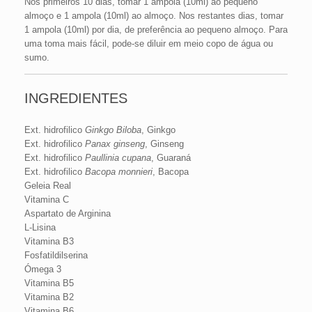
Nos primeiros 10 dias, tomar 1 ampola (10ml) ao pequeno
almoço e 1 ampola (10ml) ao almoço. Nos restantes dias, tomar
1 ampola (10ml) por dia, de preferência ao pequeno almoço. Para
uma toma mais fácil, pode-se diluir em meio copo de água ou
sumo.
INGREDIENTES
Ext. hidrofilico
Ginkgo Biloba
, Ginkgo
Ext. hidrofilico
Panax ginseng
, Ginseng
Ext. hidrofilico
Paullinia cupana
, Guaraná
Ext. hidrofilico
Bacopa monnieri
, Bacopa
Geleia Real
Vitamina C
Aspartato de Arginina
L-Lisina
Vitamina B3
Fosfatildilserina
Ómega 3
Vitamina B5
Vitamina B2
Vitamina B6