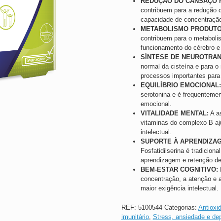
REDUÇÃO DO CANSAÇO M
contribuem para a redução 
capacidade de concentração
METABOLISMO PRODUTO
contribuem para o metabolis
funcionamento do cérebro e
SÍNTESE DE NEUROTRA
normal da cisteína e para 
processos importantes para
EQUILÍBRIO EMOCIONAL:
serotonina e é frequentemen
emocional.
VITALIDADE MENTAL:
A as
vitaminas do complexo B aj
intelectual.
SUPORTE À APRENDIZA
Fosfatidilserina é tradicion
aprendizagem e retenção de
BEM-ESTAR COGNITIVO:
F
concentração, a atenção e 
maior exigência intelectual.
REF:
5100544
Categorias:
Antioxi
imunitário
,
Stress, ansiedade e de