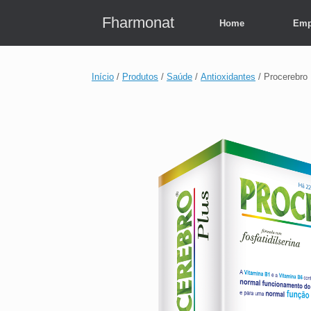
Skip
to
Fharmonat
Home
Emp
content
Início
/
Produtos
/
Saúde
/
Antioxidantes
/ Procerebro