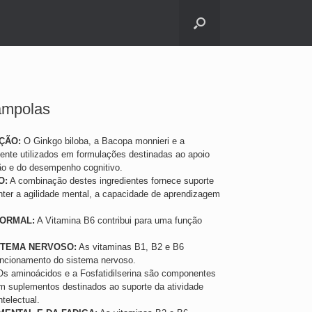
ampolas
ÇÃO:
O Ginkgo biloba, a Bacopa monnieri e a
ente utilizados em formulações destinadas ao apoio
o e do desempenho cognitivo.
O:
A combinação destes ingredientes fornece suporte
anter a agilidade mental, a capacidade de aprendizagem
NORMAL:
A Vitamina B6 contribui para uma função
STEMA NERVOSO:
As vitaminas B1, B2 e B6
uncionamento do sistema nervoso.
s aminoácidos e a Fosfatidilserina são componentes
em suplementos destinados ao suporte da atividade
telectual.