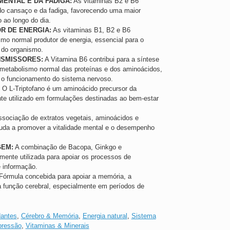
ENTAL E DA FADIGA:
As vitaminas B2 e B6
do cansaço e da fadiga, favorecendo uma maior
 ao longo do dia.
R DE ENERGIA:
As vitaminas B1, B2 e B6
mo normal produtor de energia, essencial para o
 do organismo.
NSMISSORES:
A Vitamina B6 contribui para a síntese
o metabolismo normal das proteínas e dos aminoácidos,
 o funcionamento do sistema nervoso.
O L-Triptofano é um aminoácido precursor da
te utilizado em formulações destinadas ao bem-estar
sociação de extratos vegetais, aminoácidos e
uda a promover a vitalidade mental e o desempenho
GEM:
A combinação de Bacopa, Ginkgo e
almente utilizada para apoiar os processos de
 informação.
órmula concebida para apoiar a memória, a
a função cerebral, especialmente em períodos de
dantes
,
Cérebro & Memória
,
Energia natural
,
Sistema
pressão
,
Vitaminas & Minerais