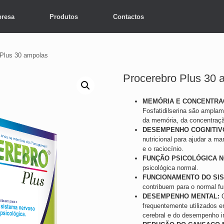
resa
Produtos
Contactos
 Plus 30 ampolas
Procerebro Plus 30 
MEMÓRIA E CONCENTRA
Fosfatidilserina são amplam
da memória, da concentraçã
DESEMPENHO COGNITIV
nutricional para ajudar a m
e o raciocínio.
FUNÇÃO PSICOLÓGICA 
psicológica normal.
FUNCIONAMENTO DO SI
contribuem para o normal f
DESEMPENHO MENTAL:
O
frequentemente utilizados 
cerebral e do desempenho in