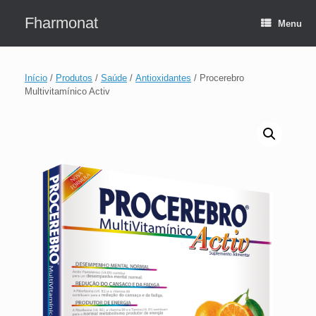
Skip
to
Fharmonat
Menu
content
Início
/
Produtos
/
Saúde
/
Antioxidantes
/ Procerebro
Multivitamínico Activ