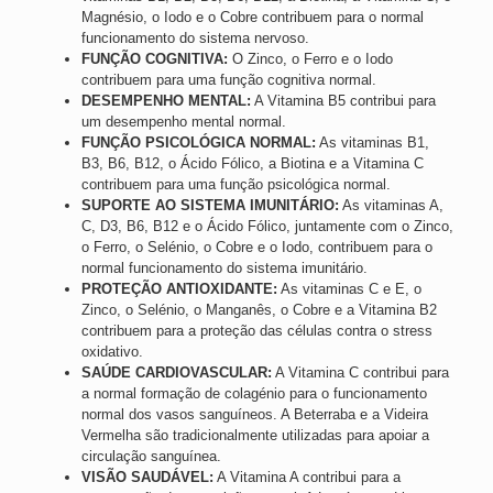
Magnésio, o Iodo e o Cobre contribuem para o normal
funcionamento do sistema nervoso.
FUNÇÃO COGNITIVA:
O Zinco, o Ferro e o Iodo
contribuem para uma função cognitiva normal.
DESEMPENHO MENTAL:
A Vitamina B5 contribui para
um desempenho mental normal.
FUNÇÃO PSICOLÓGICA NORMAL:
As vitaminas B1,
B3, B6, B12, o Ácido Fólico, a Biotina e a Vitamina C
contribuem para uma função psicológica normal.
SUPORTE AO SISTEMA IMUNITÁRIO:
As vitaminas A,
C, D3, B6, B12 e o Ácido Fólico, juntamente com o Zinco,
o Ferro, o Selénio, o Cobre e o Iodo, contribuem para o
normal funcionamento do sistema imunitário.
PROTEÇÃO ANTIOXIDANTE:
As vitaminas C e E, o
Zinco, o Selénio, o Manganês, o Cobre e a Vitamina B2
contribuem para a proteção das células contra o stress
oxidativo.
SAÚDE CARDIOVASCULAR:
A Vitamina C contribui para
a normal formação de colagénio para o funcionamento
normal dos vasos sanguíneos. A Beterraba e a Videira
Vermelha são tradicionalmente utilizadas para apoiar a
circulação sanguínea.
VISÃO SAUDÁVEL:
A Vitamina A contribui para a