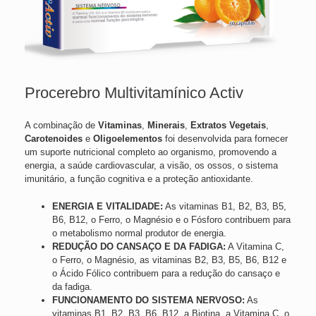
Procerebro Multivitamínico Activ
A combinação de
Vitaminas
,
Minerais
,
Extratos Vegetais
,
Carotenoides
e
Oligoelementos
foi desenvolvida para fornecer
um suporte nutricional completo ao organismo, promovendo a
energia, a saúde cardiovascular, a visão, os ossos, o sistema
imunitário, a função cognitiva e a proteção antioxidante.
ENERGIA E VITALIDADE:
As vitaminas B1, B2, B3, B5,
B6, B12, o Ferro, o Magnésio e o Fósforo contribuem para
o metabolismo normal produtor de energia.
REDUÇÃO DO CANSAÇO E DA FADIGA:
A Vitamina C,
o Ferro, o Magnésio, as vitaminas B2, B3, B5, B6, B12 e
o Ácido Fólico contribuem para a redução do cansaço e
da fadiga.
FUNCIONAMENTO DO SISTEMA NERVOSO:
As
vitaminas B1, B2, B3, B6, B12, a Biotina, a Vitamina C, o