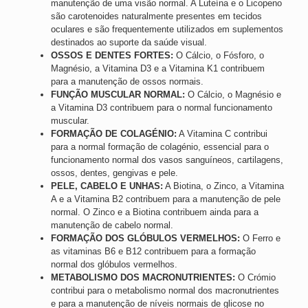
manutenção de uma visão normal. A Luteína e o Licopeno
são carotenoides naturalmente presentes em tecidos
oculares e são frequentemente utilizados em suplementos
destinados ao suporte da saúde visual.
OSSOS E DENTES FORTES:
O Cálcio, o Fósforo, o
Magnésio, a Vitamina D3 e a Vitamina K1 contribuem
para a manutenção de ossos normais.
FUNÇÃO MUSCULAR NORMAL:
O Cálcio, o Magnésio e
a Vitamina D3 contribuem para o normal funcionamento
muscular.
FORMAÇÃO DE COLAGÉNIO:
A Vitamina C contribui
para a normal formação de colagénio, essencial para o
funcionamento normal dos vasos sanguíneos, cartilagens,
ossos, dentes, gengivas e pele.
PELE, CABELO E UNHAS:
A Biotina, o Zinco, a Vitamina
A e a Vitamina B2 contribuem para a manutenção de pele
normal. O Zinco e a Biotina contribuem ainda para a
manutenção de cabelo normal.
FORMAÇÃO DOS GLÓBULOS VERMELHOS:
O Ferro e
as vitaminas B6 e B12 contribuem para a formação
normal dos glóbulos vermelhos.
METABOLISMO DOS MACRONUTRIENTES:
O Crómio
contribui para o metabolismo normal dos macronutrientes
e para a manutenção de níveis normais de glicose no