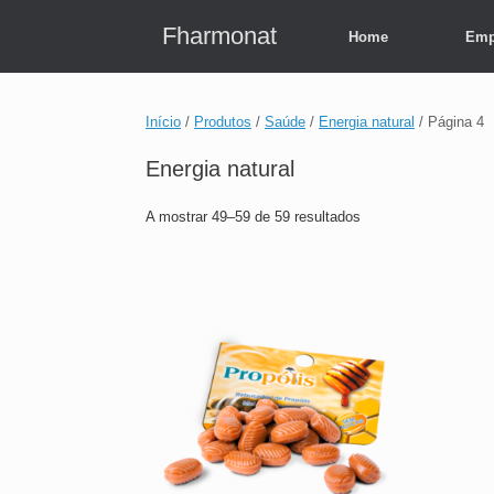
Skip
to
Fharmonat
Home
Emp
content
Início
/
Produtos
/
Saúde
/
Energia natural
/ Página 4
Energia natural
A mostrar 49–59 de 59 resultados