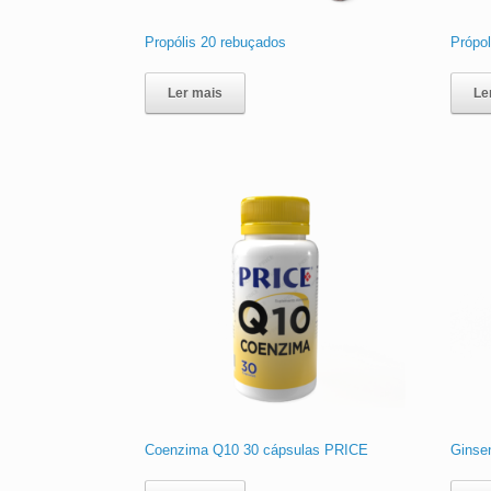
Propólis 20 rebuçados
Própo
Ler mais
Le
Coenzima Q10 30 cápsulas PRICE
Ginse