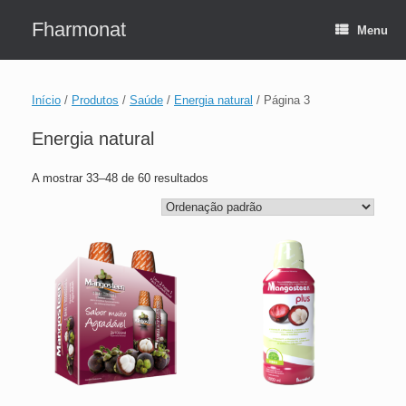
Skip
to
Fharmonat
Menu
content
Início
/
Produtos
/
Saúde
/
Energia natural
/ Página 3
Energia natural
A mostrar 33–48 de 60 resultados