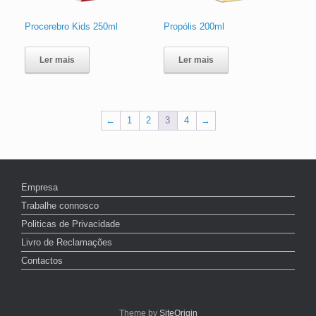
Procerebro Kids 250ml
Propólis 200ml
Ler mais
Ler mais
←
1
2
3
4
→
Empresa
Trabalhe connosco
Politicas de Privacidade
Livro de Reclamações
Contactos
Theme by
SiteOrigin