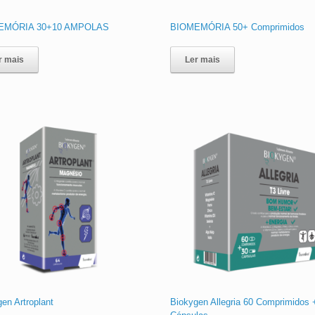
EMÓRIA 30+10 AMPOLAS
BIOMEMÓRIA 50+ Comprimidos
r mais
Ler mais
en Artroplant
Biokygen Allegria 60 Comprimidos 