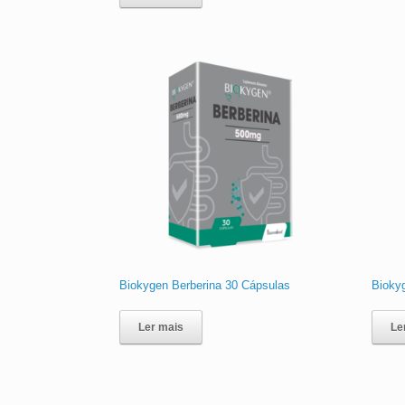
Biokygen Berberina 30 Cápsulas
Bioky
Ler mais
Le