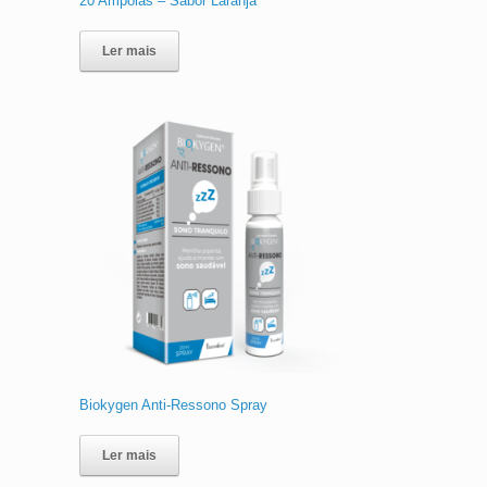
20 Ampolas – Sabor Laranja
Ler mais
s
Biokygen Anti-Ressono Spray
Ler mais