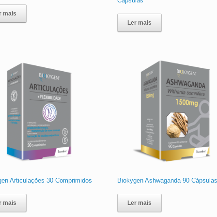
Cápsulas
r mais
Ler mais
gen Articulações 30 Comprimidos
Biokygen Ashwaganda 90 Cápsula
r mais
Ler mais