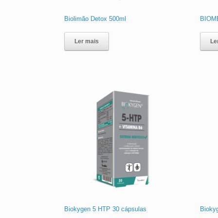
Biolimão Detox 500ml
BIOM
Ler mais
Le
Biokygen 5 HTP 30 cápsulas
Biokyg